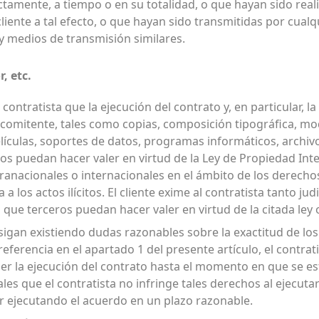
ctamente, a tiempo o en su totalidad, o que hayan sido rea
liente a tal efecto, o que hayan sido transmitidas por cual
x y medios de transmisión similares.
, etc.
l contratista que la ejecución del contrato y, en particular, 
l comitente, tales como copias, composición tipográfica, mo
películas, soportes de datos, programas informáticos, archivo
s puedan hacer valer en virtud de la Ley de Propiedad Inte
anacionales o internacionales en el ámbito de los derecho
va a los actos ilícitos. El cliente exime al contratista tanto j
 que terceros puedan hacer valer en virtud de la citada ley
 sigan existiendo dudas razonables sobre la exactitud de l
referencia en el apartado 1 del presente artículo, el contra
er la ejecución del contrato hasta el momento en que se e
ales que el contratista no infringe tales derechos al ejecuta
ir ejecutando el acuerdo en un plazo razonable.