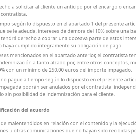
recho a solicitar al cliente un anticipo por el encargo o enc
 contratista.
tiempo según lo dispuesto en el apartado 1 del presente artíc
que se le adeuda, intereses de demora del 10% sobre una bas
sta tendrá derecho a cobrar una doceava parte de estos inte
o haya cumplido íntegramente su obligación de pago.
ereses mencionados en el apartado anterior, el contratista t
indemnización a tanto alzado por, entre otros conceptos, 
 10% con un mínimo de 250,00 euros del importe impagado.
e no pague a tiempo según lo dispuesto en el presente artíc
a impagada podrán ser anulados por el contratista, indepen
lo sin posibilidad de indemnización para el cliente.
ificación del acuerdo
o de malentendidos en relación con el contenido y la ejecuci
nes u otras comunicaciones que no hayan sido recibidas por