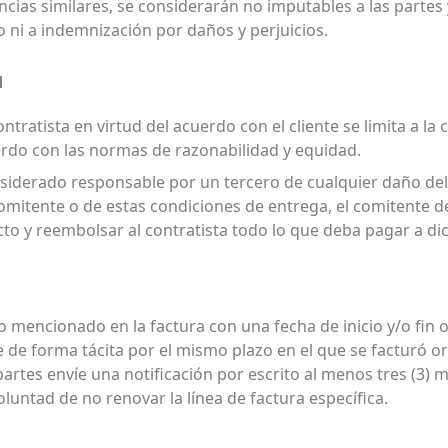
ancias similares, se considerarán no imputables a las partes
o ni a indemnización por daños y perjuicios.
d
ontratista en virtud del acuerdo con el cliente se limita a l
erdo con las normas de razonabilidad y equidad.
 considerado responsable por un tercero de cualquier daño d
comitente o de estas condiciones de entrega, el comitente 
to y reembolsar al contratista todo lo que deba pagar a di
io mencionado en la factura con una fecha de inicio y/o fin 
e forma tácita por el mismo plazo en el que se facturó ori
artes envíe una notificación por escrito al menos tres (3) 
luntad de no renovar la línea de factura específica.