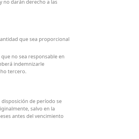
 y no darán derecho a las
a cantidad que sea proporcional
el que no sea responsable en
deberá indemnizarle
cho tercero.
o disposición de período se
ginalmente, salvo en la
meses antes del vencimiento