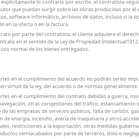
xplícitamente lo contrario por escrito, el contratista segu
 autor que puedan surgir sobre las obras producidas por él 
s, software informático, archivos de datos, incluso si la o
en la oferta o en la factura.
trato por parte del contratista, el cliente adquiere el derech
ntrato en el sentido de la Ley de Propiedad Intelectual191
e uso normal de los bienes entregados.
 partes en el cumplimiento del acuerdo no podrán serles imp
s en virtud de la ley, del acuerdo o de normas generalmente
partes en el cumplimiento del contrato debidas a guerra, movi
navegación, otras congestiones del tráfico, estancamiento e
 de las empresas de servicios públicos, falta de carbón, gas
 de energía, incendio, avería de maquinaria y otros accide
cales, restricciones a la exportación, otras medidas gubern
roductos semiacabados por parte de terceros, dolo o negli