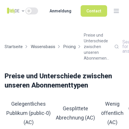
Use setting
DE
Anmeldung
Contact
Preise und
Unterschiede
Se
for
Startseite
Wissensbasis
Pricing
zwischen
an
unseren
Abonnemen...
Preise und Unterschiede zwischen
unseren Abonnementtypen
Gelegentliches
Wenig
Gesplittete
Publikum (public-0)
öffentlich
Abrechnung (AC)
(AC)
(AC)