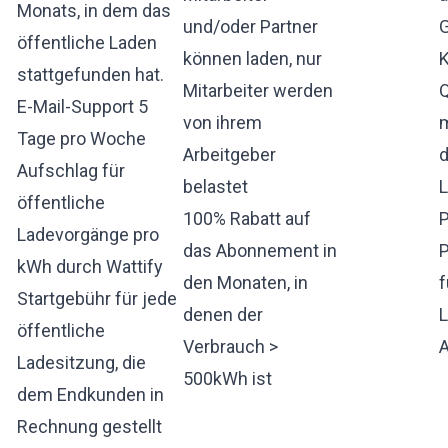
Monats, in dem das
und/oder Partner
öffentliche Laden
können laden, nur
K
stattgefunden hat.
Mitarbeiter werden
Q
E-Mail-Support 5
von ihrem
m
Tage pro Woche
Arbeitgeber
Aufschlag für
belastet
öffentliche
100% Rabatt auf
P
Ladevorgänge pro
das Abonnement in
P
kWh durch Wattify
den Monaten, in
f
Startgebühr für jede
denen der
L
öffentliche
Verbrauch >
Ladesitzung, die
500kWh ist
dem Endkunden in
Rechnung gestellt