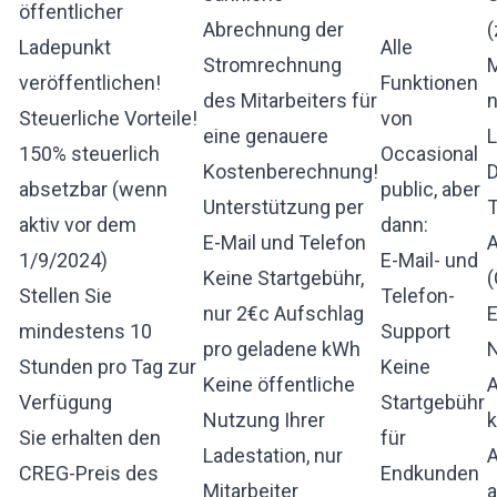
öffentlicher
Abrechnung der
(
Ladepunkt
Alle
Stromrechnung
veröffentlichen!
Funktionen
des Mitarbeiters für
Steuerliche Vorteile!
von
eine genauere
L
150% steuerlich
Occasional
Kostenberechnung!
absetzbar (wenn
public, aber
Unterstützung per
T
aktiv vor dem
dann:
E-Mail und Telefon
A
1/9/2024)
E-Mail- und
Keine Startgebühr,
Stellen Sie
Telefon-
nur 2€c Aufschlag
mindestens 10
Support
pro geladene kWh
N
Stunden pro Tag zur
Keine
Keine öffentliche
A
Verfügung
Startgebühr
Nutzung Ihrer
k
Sie erhalten den
für
Ladestation, nur
A
CREG-Preis des
Endkunden
Mitarbeiter