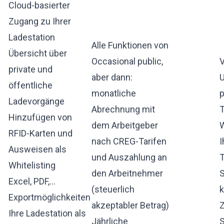
Cloud-basierter
Zugang zu Ihrer
Ladestation
Alle Funktionen von
Übersicht über
Occasional public,
V
private und
aber dann:
U
öffentliche
monatliche
p
Ladevorgänge
Abrechnung mit
T
Hinzufügen von
dem Arbeitgeber
W
RFID-Karten und
nach CREG-Tarifen
I
Ausweisen als
und Auszahlung an
T
Whitelisting
den Arbeitnehmer
S
Excel, PDF,...
(steuerlich
Exportmöglichkeiten
akzeptabler Betrag)
Z
Ihre Ladestation als
Jährliche
S