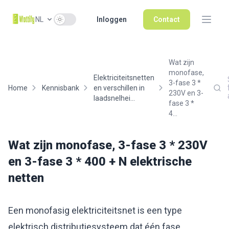
Use setting
NL
Inloggen
Contact
Wat zijn
monofase,
Elektriciteitsnetten
3-fase 3 *
Home
Kennisbank
en verschillen in
230V en 3-
laadsnelhei...
fase 3 *
4...
Wat zijn monofase, 3-fase 3 * 230V
en 3-fase 3 * 400 + N elektrische
netten
Een monofasig elektriciteitsnet is een type
elektrisch distributiesysteem dat één fase