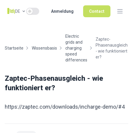
Use setting
DE
Anmeldung
Contact
Electric
Zaptec-
grids and
Phasenausgleich
Startseite
Wissensbasis
charging
- wie funktioniert
speed
er?
differences
Zaptec-Phasenausgleich - wie
funktioniert er?
https://zaptec.com/downloads/incharge-demo/#4