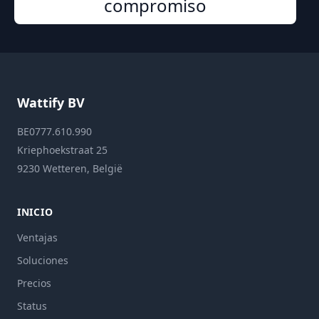
compromiso
Wattify BV
BE0777.610.990
Kriephoekstraat 25
9230 Wetteren, België
INICIO
Ventajas
Soluciones
Precios
Status