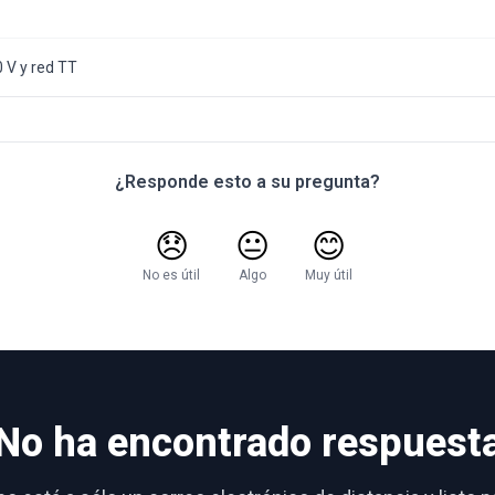
0 V y red TT
¿Responde esto a su pregunta?
😞
😐
😊
No es útil
Algo
Muy útil
No ha encontrado respuest