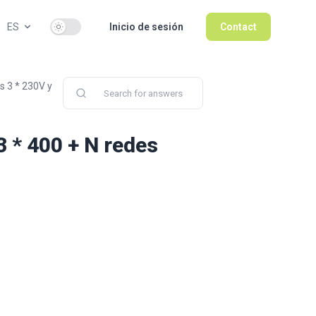
Use setting
ES
Inicio de sesión
Contact
s 3 * 230V y
3 * 400 + N redes