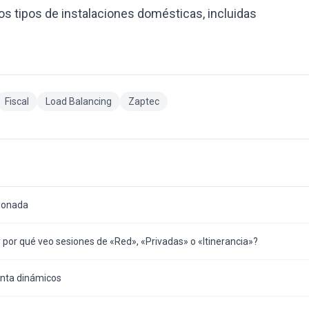
os tipos de instalaciones domésticas, incluidas
Fiscal
Load Balancing
Zaptec
cionada
y por qué veo sesiones de «Red», «Privadas» o «Itinerancia»?
enta dinámicos