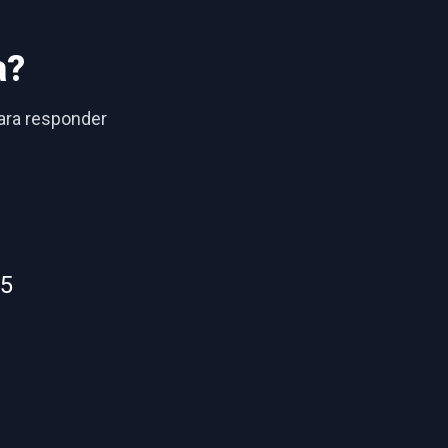
a?
para responder
55