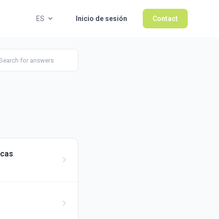
ES
Inicio de sesión
Contact
icas